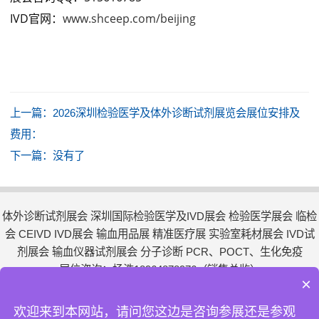
IVD官网：
www.shceep.com/beijing
上一篇：
2026深圳检验医学及体外诊断试剂展览会展位安排及
费用：
下一篇：没有了
体外诊断试剂展会 深圳国际检验医学及IVD展会 检验医学展会 临检
会 CEIVD IVD展会 输血用品展 精准医疗展 实验室耗材展会 IVD试
剂展会 输血仪器试剂展会 分子诊断 PCR、POCT、生化免疫
展位咨询：杨浩18964878976（销售总监）
×
地址：上海市松江区莘砖公路668号双子楼A栋1003室6© 版权所有
上海聚亿展览服务有限公司
欢迎来到本网站，请问您这边是咨询参展还是参观