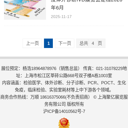
年6月
2025-11-17
上一页
1
下一页
总共
4
页
展位预定：杨浩18964878976（销售总监） 传真：021-31078229地
址：上海市松江区莘砖公路668号双子楼A栋1003室
内容涵盖：检验医学、体外诊断、分子诊断、PCR、POCT、生化
免疫，临床检验、实验室耗材等上中下游各个领域。
商务合作热线：万顺 18616375066(不负责招商） © 上海聚亿展览服
务有限公司 版权所有
沪ICP备14010562号-7