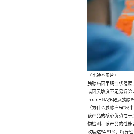
（实验室图片）
胰腺癌因早期症状隐匿
或因灵敏度不足易漏诊
microRNA多靶点
（为什么胰腺癌是“癌中
该产品的核心优势在于
物检测，该产品的性能
敏度达94.91%，特异