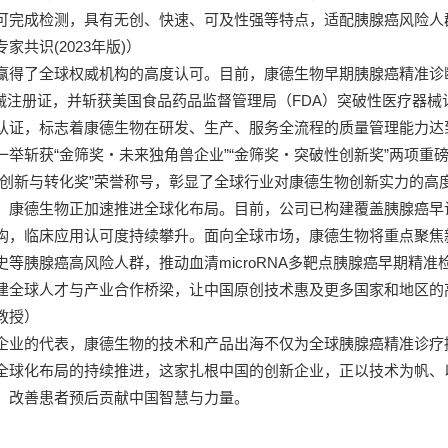
可完成检测，具有无创、快速、可及性强等特点，适配胰腺癌风险人
共识(2023年版)）
赢得了全球权威机构的高度认可。目前，康德生物早期胰腺癌精准诊
械注册证，并斩获美国食品药品监督管理局（FDA）突破性医疗器械认定（
认证，标志着康德生物在研发、生产、服务全流程的质量管理能力达
一举斩获“金筛奖・未来独角兽企业”“金筛奖・突破性创新奖”两项
・创新与转化奖”荣誉称号，彰显了全球行业对康德生物创新实力的高
，康德生物正加速推进全球化布局。目前，公司已构建覆盖胰腺癌早
构，临床应用认可度持续攀升。面向全球市场，康德生物将重点聚焦
史等胰腺癌高风险人群，推动血清microRNA多靶点胰腺癌早期精
建全球人才与产业合作桥梁，让中国原创技术惠及更多国家和地区的
教授）
企业的代表，康德生物的技术和产品出海不仅为全球胰腺癌精准诊疗
全球化布局的持续推进，这家扎根中国的创新企业，正以技术为帆、
、改善患者预后贡献中国智慧与力量。