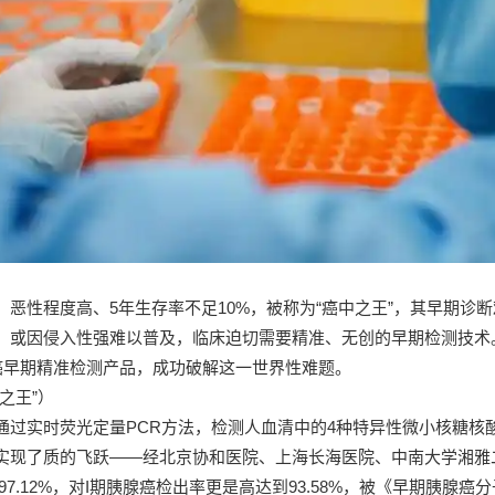
、恶性程度高、5年生存率不足10%，被称为“癌中之王”，其早期诊
，或因侵入性强难以普及，临床迫切需要精准、无创的早期检测技术
胰腺癌早期精准检测产品，成功破解这一世界性难题。
之王”）
通过实时荧光定量PCR方法，检测人血清中的4种特异性微小核糖核
实现了质的飞跃——经北京协和医院、上海长海医院、中南大学湘雅
性97.12%，对I期胰腺癌检出率更是高达到93.58%，被《早期胰