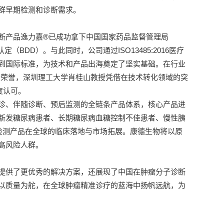
群早期检测和诊断需求。
断产品逸力嘉®已成功拿下中国国家药品监督管理局
BDD）。与此同时，公司通过ISO13485:2016医疗
到国际标准，为技术和产品出海奠定了坚实基础。在行业
重磅荣誉，深圳理工大学肖桂山教授凭借在技术转化领域的突
度认可。
诊、伴随诊断、预后监测的全链条产品体系，核心产品进
新发糖尿病患者、长期糖尿病血糖控制不佳患者、慢性胰
准检测产品在全球的临床落地与市场拓展。康德生物将以原
高风险人群。
提供了更优秀的解决方案，还展现了中国在肿瘤分子诊断
以质量为舵，在全球肿瘤精准诊疗的蓝海中扬帆远航，为